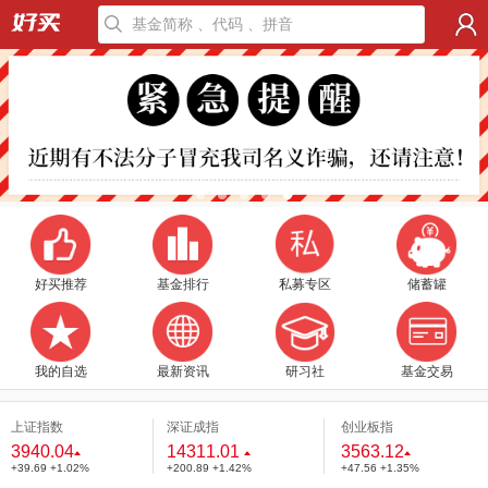
好买推荐
基金排行
私募专区
储蓄罐
我的自选
最新资讯
研习社
基金交易
上证指数
深证成指
创业板指
3940.04
14311.01
3563.12
+39.69 +1.02%
+200.89 +1.42%
+47.56 +1.35%