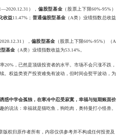
.1—2020.12.31），
偏股型基金
（股票上下限60%-95%）
化收益
11.47%；
普通偏股型基金
（A类）业绩指数总收益
2020.12.31），
偏股型基金
（股票上下限60%-95%）（A
股型基金
（A类）业绩指数收益为53.14%。
益率20%，已然是顶级投资者的水平。市场不会只涨不跌，
续。权益类资产投资难免有波动，但时间会熨平波动，为
诱惑中学会孤独，在寒冷中忍受寂寞，幸福与短期账面价
趣的说法：幸福就是猫吃鱼，狗吃肉，奥特曼打小怪兽。
文章版权归原作者所有，内容仅供参考并不构成任何投资及