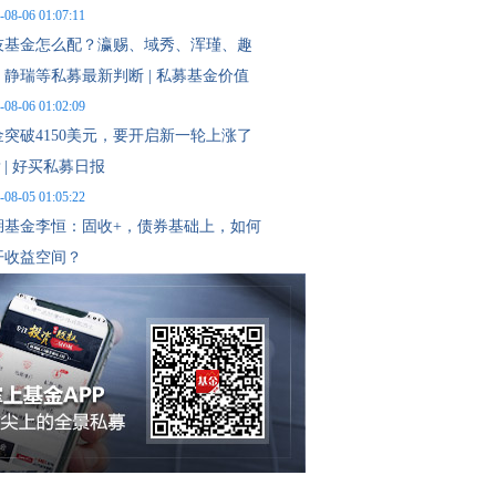
-08-06 01:07:11
技基金怎么配？瀛赐、域秀、浑瑾、趣
、静瑞等私募最新判断 | 私募基金价值
报
-08-06 01:02:09
金突破4150美元，要开启新一轮上涨了
| 好买私募日报
-08-05 01:05:22
湖基金李恒：固收+，债券基础上，如何
开收益空间？