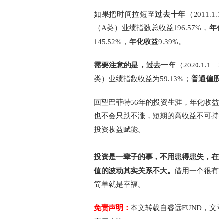
如果把时间拉短至
过去十年
（2011.1
（A类）业绩指数总收益196.57%，
年
145.52%，
年化收益
9.39%。
需要注意的是，过去一年
（2020.1.1—
类）业绩指数收益为59.13%；
普通偏
回望巴菲特56年的投资生涯，年化收
也不会只跌不涨，短期的高收益不可持
投资收益赋能。
投资是一辈子的事，不用患得患失，在
值的波动其实关系不大。
借用一个很有
简单就是幸福。
免责声明：
本文转载自睿远FUND，