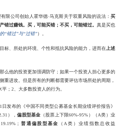
有限公司创始人霍华德·马克斯关于双重风险的说法：
买
产错过赚钱。买，可能买错；不买，可能错过。
真是买也
“错过”与“过错”
）。
目标、所处的环境、个性和抵抗风险的能力，进而在
上述
那么他的投资更加强调防守；如果一个投资人担心更多的
侧重进攻。但是所有的判断都需要评估市场所处的周期，
水平；2、大多数投资人的行为。
1月1日发布的《中国不同类型公募基金长期业绩评价报告》
12.31），
偏股型基金
（股票上下限60%-95%）（A类）业
益
19.19%；
普通偏股型基金
（A类）业绩指数总收益