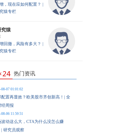
增，现在应如何配置？ |
究猿专栏
研究猿
富
增回撤，风险有多大？ |
究猿专栏
热门资讯
-08-07 01:01:02
球配置再显效？欧美股市齐创新高！| 全
财经周报
-08-06 11:59:51
场波动这么大，CTA为什么没怎么赚
| 研究员观察