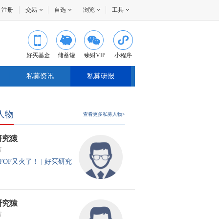
注册
交易
自选
浏览
工具
好买基金
储蓄罐
臻财VIP
小程序
私募资讯
私募研报
人物
查看更多私募人物>
研究猿
富
FOF又火了！ | 好买研究
研究猿
富