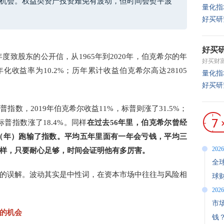
机会。权益类资产投资难免有波动，但时间会熨平波
量化指
好买研
好买
年度致股东的公开信，从1965年到2020年，伯克希尔的年
好买财
化收益率为10.2%；历年累计收益伯克希尔高达28105
量化指
好买研
数，2019年伯克希尔收益11%，标普则涨了31.5%；
标普指数涨了18.4%。同样
在过去56年里，伯克希尔曾经
次（年）跑输了指数。平均五年里面有一年会亏钱，平均三
2026
样，只要耐心足够，时间会证明他有多厉害。
全
的误解。波动其实是中性词，在资本市场中往往与风险相
球
2026
市
的机会
钱？