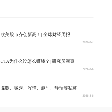
欧美股市齐创新高！| 全球财经周报
2026-8-7
CTA为什么没怎么赚钱？| 研究员观察
2026-8-6
？瀛赐、域秀、浑瑾、趣时、静瑞等私募
基金价值战报
2026-8-6