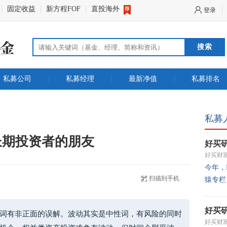
固定收益
新方程FOF
直投海外
登录
搜索
私募公司
私募经理
最新净值
私募排名
私募
长期投资者的朋友
好买
好买财
今年，
扫描到手机
猿专栏
好买
词有非正面的误解。波动其实是中性词，有风险的同时
好买财